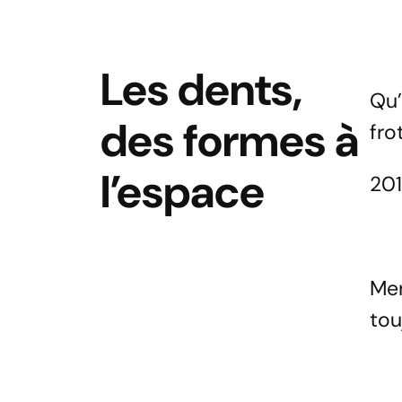
Les dents,
Qu’
des formes à
fro
l’espace
20
Mer
tou